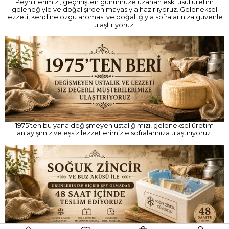
1975’ten bu yana değişmeyen ustalığımızı, geleneksel üretim
anlayışımız ve eşsiz lezzetlerimizle sofralarınıza ulaştırıyoruz.
Ürünlerinizi soğuk zincir ve buz aküsüyle özenle paketliyor,
tazeliğini koruyarak 48 saat içinde güvenle ulaştırıyoruz.