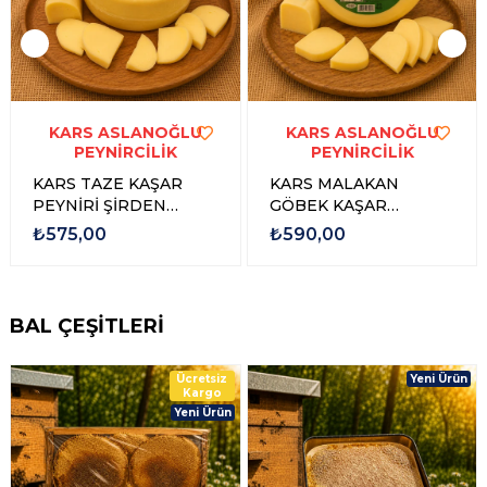
KARS ASLANOĞLU
KARS ASLANOĞLU
PEYNİRCİLİK
PEYNİRCİLİK
KARS TAZE KAŞAR
KARS MALAKAN
PEYNİRİ ŞİRDEN
GÖBEK KAŞAR
MAYALI 1 kg
PEYNİRİ ŞİRDEN
₺575,00
₺590,00
MAYALI 1 KG
BAL ÇEŞİTLERİ
Ücretsiz
Yeni Ürün
Kargo
Yeni Ürün