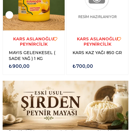
KARS ASLANOĞLU
KARS ASLANOĞLU
PEYNİRCİLİK
PEYNİRCİLİK
MAYIS GELENKESEL (
KARS KAZ YAĞI 850 GR
SADE YAĞ ) 1 KG
₺900,00
₺700,00
Peynirlerimizi, geçmişten günümüze uzanan eski usul üretim
geleneğiyle ve doğal şirden mayasıyla hazırlıyoruz. Geleneksel
lezzeti, kendine özgü aroması ve doğallığıyla sofralarınıza güvenle
ulaştırıyoruz.