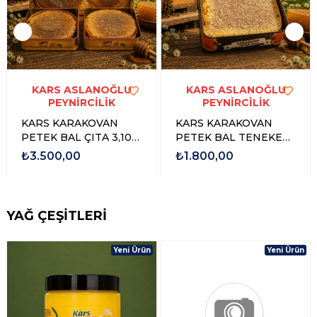
KARS ASLANOĞLU
KARS ASLANOĞLU
PEYNİRCİLİK
PEYNİRCİLİK
KARS KARAKOVAN
KARS KARAKOVAN
PETEK BAL ÇITA 3,100
PETEK BAL TENEKE
gr - 3,500 gr
1,500 GR - 1,750 GR
₺3.500,00
₺1.800,00
YAĞ ÇEŞİTLERİ
Yeni Ürün
Yeni Ürün