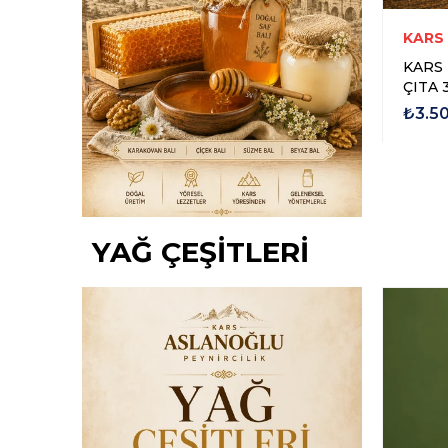
RCİLİK
KARS ASLANOĞLU PEYNİRCİLİK
KARS
AL 1
BEYAZ BAL 500 GR
KARS
Ç
₺1.500,00
₺3.5
YAĞ ÇEŞİTLERİ
Yeni Ürün
Ücretsiz
Kargo
Yeni Ürün