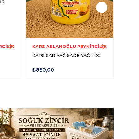
CİLİK
KARS ASLANOĞLU PEYNİRCİLİK
KARS
KARS SARIYAĞ SADE YAĞ 1 KG
KARS 
₺850,00
₺400