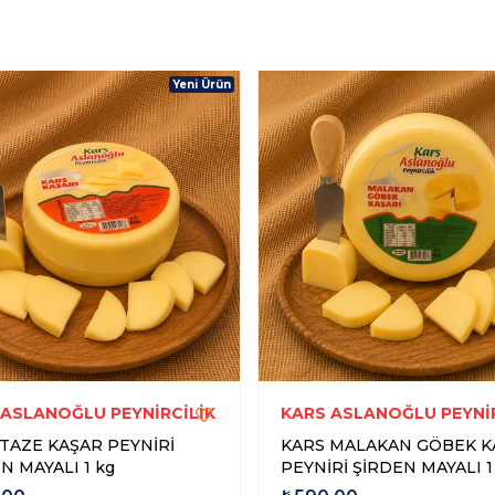
Yeni Ürün
 ASLANOĞLU PEYNİRCİLİK
KARS ASLANOĞLU PEYNİR