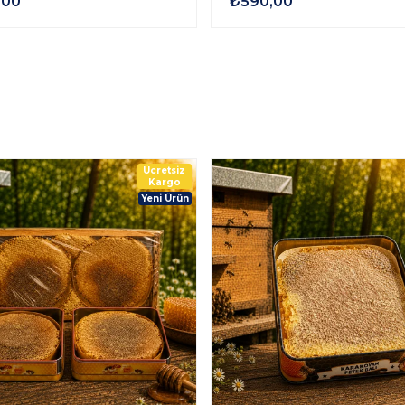
TAZE KAŞAR PEYNİRİ
KARS MALAKAN GÖBEK K
N MAYALI 1 kg
PEYNİRİ ŞİRDEN MAYALI 1
,00
₺590,00
Ücretsiz
Kargo
Yeni Ürün