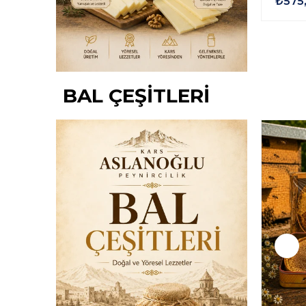
EYNİRİ
KARS ESKİ KAŞAR PEYNİRİ 2
KARS 
YILLIK ŞİRDEN MAYALI 1 KG
ŞİRDE
₺695,00
₺575
BAL ÇEŞİTLERİ
Yeni Ürün