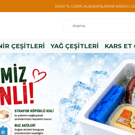
3000 TL ÜZERİ ALIŞVERİŞLERDE KARGO ÜC
İR ÇEŞİTLERİ
YAĞ ÇEŞİTLERİ
KARS ET 