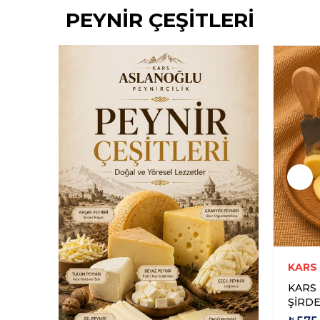
PEYNİR ÇEŞİTLERİ
Yeni Ürün
Yeni Ürün
RCİLİK
KARS ASLANOĞLU PEYNİRCİLİK
KARS