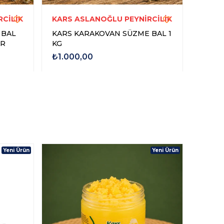
CİLİK
KARS ASLANOĞLU PEYNİRCİLİK
KARS
 BAL
KARS KARAKOVAN SÜZME BAL 1
KARS 
GR
KG
KG
₺1.000,00
₺800
Yeni Ürün
Yeni Ürün