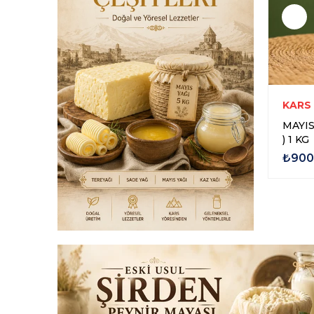
RCİLİK
KARS ASLANOĞLU PEYNİRCİLİK
KARS
 1 KG
KARS MAYIS KÖY TEREYAĞI
MAYIS
KOVA 5 KG
) 1 KG
₺3.300,00
₺900