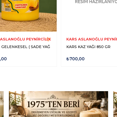
 ASLANOĞLU PEYNİRCİLİK
KARS ASLANOĞLU PEYNİR
 GELENKESEL ( SADE YAĞ
KARS KAZ YAĞI 850 GR
,00
₺700,00