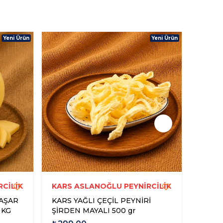
Yeni Ürün
Yeni Ürün
CİLİK
KARS ASLANOĞLU PEYNİRCİLİK
KARS