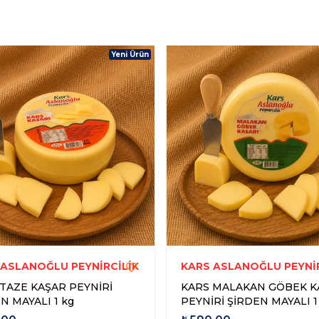
Yeni Ürün
 ASLANOĞLU PEYNİRCİLİK
KARS ASLANOĞLU PEYNİR
TAZE KAŞAR PEYNİRİ
KARS MALAKAN GÖBEK K
N MAYALI 1 kg
PEYNİRİ ŞİRDEN MAYALI 1