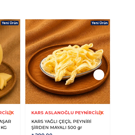
Yeni Ürün
Yeni Ürün
CİLİK
KARS ASLANOĞLU PEYNİRCİLİK
KARS
AŞAR
KARS YAĞLI ÇEÇİL PEYNİRİ
GÖĞER
 KG
ŞİRDEN MAYALI 500 gr
1KG