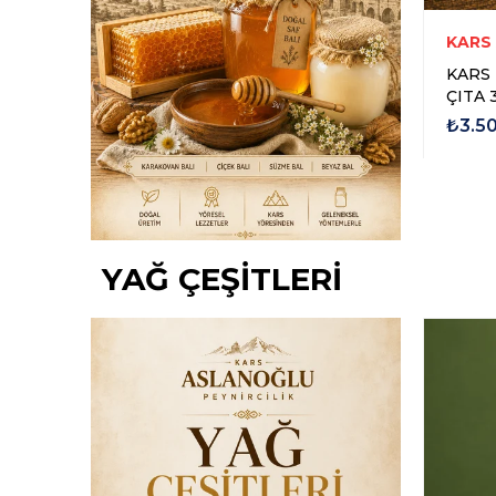
RCİLİK
KARS ASLANOĞLU PEYNİRCİLİK
KARS
AL 1
BEYAZ BAL 500 GR
KARS
Ç
₺1.500,00
₺3.5
YAĞ ÇEŞİTLERİ
Yeni Ürün
Ücretsiz
Kargo
Yeni Ürün