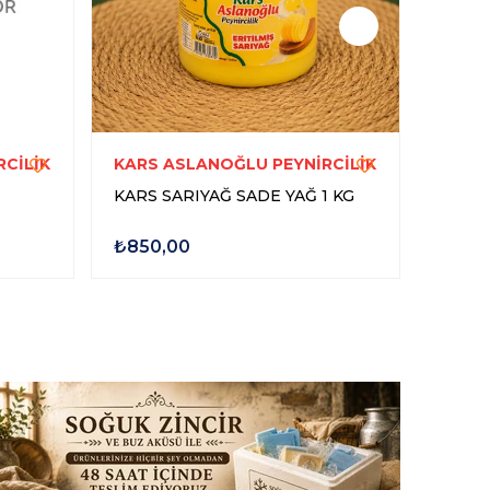
CİLİK
KARS ASLANOĞLU PEYNİRCİLİK
KARS
KARS SARIYAĞ SADE YAĞ 1 KG
KARS 
₺850,00
₺400