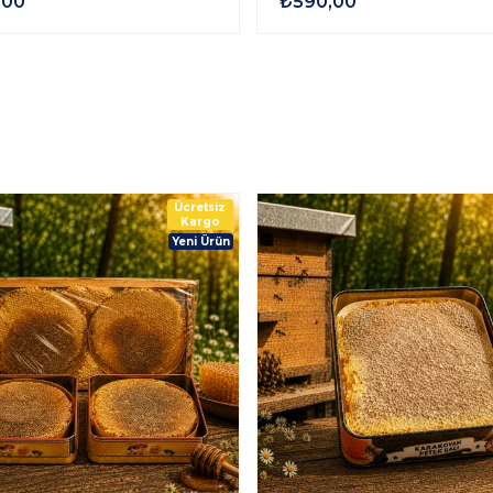
,00
₺590,00
Ücretsiz
Kargo
Yeni Ürün