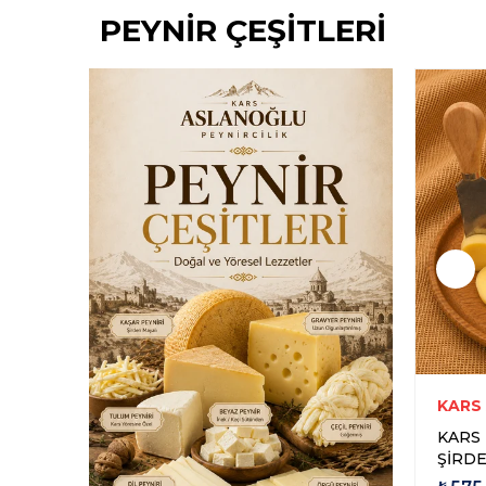
PEYNİR ÇEŞİTLERİ
Yeni Ürün
Yeni Ürün
RCİLİK
KARS ASLANOĞLU PEYNİRCİLİK
KARS
EYNİRİ
KARS ESKİ KAŞAR PEYNİRİ 2
KARS 
YILLIK ŞİRDEN MAYALI 1 KG
ŞİRDE