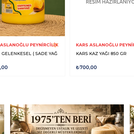
 ASLANOĞLU PEYNİRCİLİK
KARS ASLANOĞLU PEYNİR
 GELENKESEL ( SADE YAĞ
KARS KAZ YAĞI 850 GR
,00
₺700,00