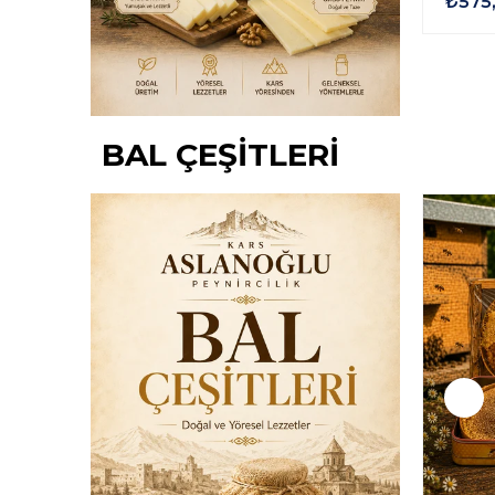
₺695,00
₺575
BAL ÇEŞİTLERİ
Yeni Ürün