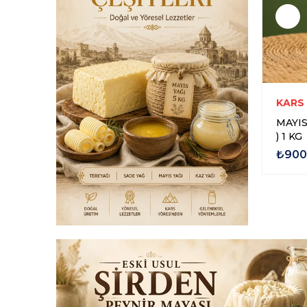
RCİLİK
KARS ASLANOĞLU PEYNİRCİLİK
KARS
 1 KG
KARS MAYIS KÖY TEREYAĞI
MAYIS
KOVA 5 KG
) 1 KG
₺3.300,00
₺900