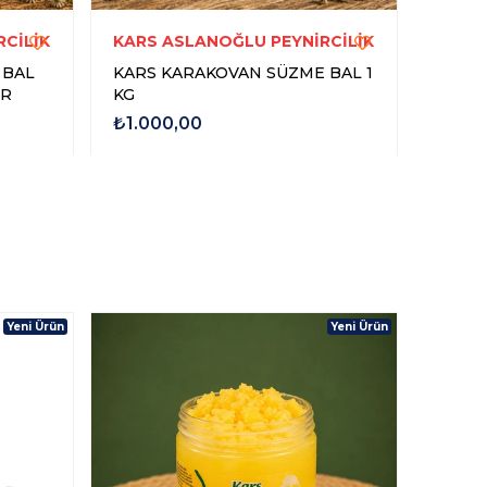
CİLİK
KARS ASLANOĞLU PEYNİRCİLİK
KARS
 BAL
KARS KARAKOVAN SÜZME BAL 1
KARS 
GR
KG
KG
₺1.000,00
₺800
Yeni Ürün
Yeni Ürün