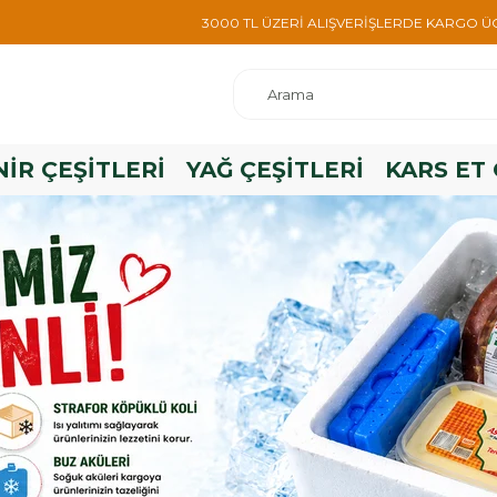
3000 TL ÜZERİ ALIŞVERİŞLERDE KARGO ÜC
İR ÇEŞİTLERİ
YAĞ ÇEŞİTLERİ
KARS ET 