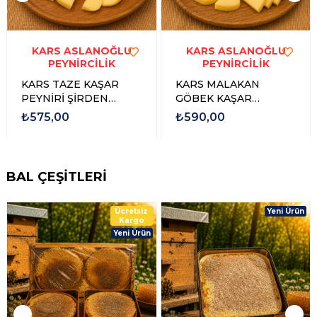
Yeni Ürün
Yeni Ürün
KARS ASLANOĞLU
KARS ASLANOĞLU
PEYNİRCİLİK
PEYNİRCİLİK
KARS TAZE KAŞAR
KARS MALAKAN
PEYNİRİ ŞİRDEN
GÖBEK KAŞAR
MAYALI
PEYNİRİ ŞİRDEN
₺575,00
₺590,00
MAYALI 1 KG
BAL ÇEŞİTLERİ