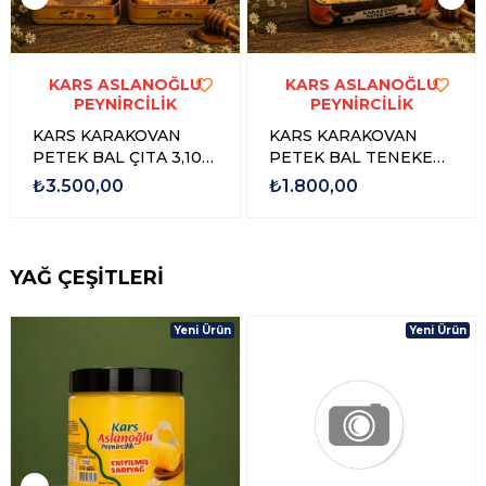
Ücretsiz
Yeni Ürün
Kargo
Yeni Ürün
KARS ASLANOĞLU
KARS ASLANOĞLU
PEYNİRCİLİK
PEYNİRCİLİK
KARS KARAKOVAN
KARS KARAKOVAN
PETEK BAL ÇITA 3,100
PETEK BAL TENEKE
gr - 3,500 gr
1,500 GR - 1,750 GR
₺3.500,00
₺1.800,00
YAĞ ÇEŞİTLERİ