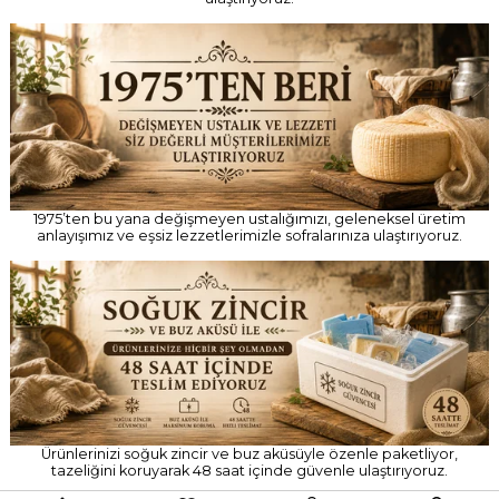
Peynirlerimizi, geçmişten günümüze uzanan eski usul üretim
geleneğiyle ve doğal şirden mayasıyla hazırlıyoruz. Geleneksel
lezzeti, kendine özgü aroması ve doğallığıyla sofralarınıza güvenle
ulaştırıyoruz.
1975’ten bu yana değişmeyen ustalığımızı, geleneksel üretim
anlayışımız ve eşsiz lezzetlerimizle sofralarınıza ulaştırıyoruz.