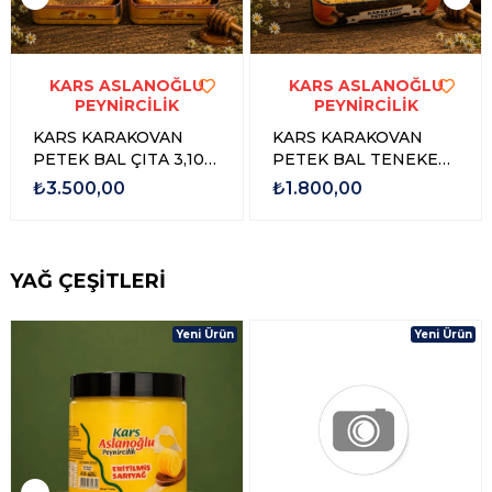
KARS ASLANOĞLU
KARS ASLANOĞLU
PEYNİRCİLİK
PEYNİRCİLİK
KARS KARAKOVAN
KARS KARAKOVAN
PETEK BAL ÇITA 3,100
PETEK BAL TENEKE
gr - 3,500 gr
1,500 GR - 1,750 GR
₺3.500,00
₺1.800,00
YAĞ ÇEŞİTLERİ
Yeni Ürün
Yeni Ürün