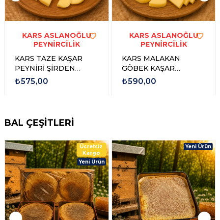
KARS ASLANOĞLU
KARS ASLANOĞLU
PEYNİRCİLİK
PEYNİRCİLİK
KARS TAZE KAŞAR
KARS MALAKAN
PEYNİRİ ŞİRDEN
GÖBEK KAŞAR
MAYALI
PEYNİRİ ŞİRDEN
₺575,00
₺590,00
MAYALI 1 KG
BAL ÇEŞİTLERİ
Ücretsiz
Yeni Ürün
Kargo
Yeni Ürün