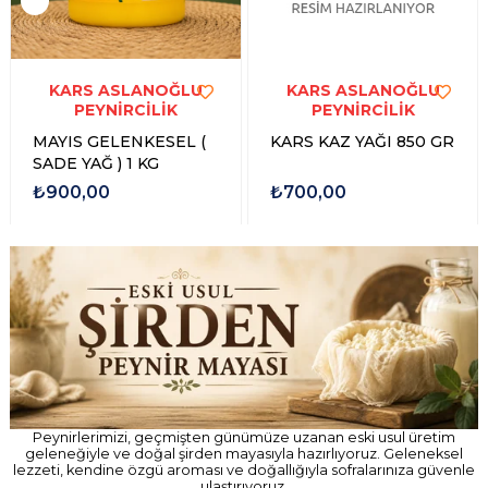
KARS ASLANOĞLU
KARS ASLANOĞLU
PEYNİRCİLİK
PEYNİRCİLİK
MAYIS GELENKESEL (
KARS KAZ YAĞI 850 GR
SADE YAĞ ) 1 KG
₺900,00
₺700,00
Peynirlerimizi, geçmişten günümüze uzanan eski usul üretim
geleneğiyle ve doğal şirden mayasıyla hazırlıyoruz. Geleneksel
lezzeti, kendine özgü aroması ve doğallığıyla sofralarınıza güvenle
ulaştırıyoruz.