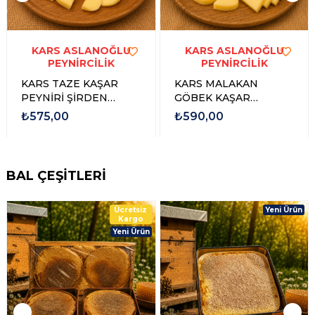
KARS ASLANOĞLU
KARS ASLANOĞLU
PEYNİRCİLİK
PEYNİRCİLİK
KARS TAZE KAŞAR
KARS MALAKAN
PEYNİRİ ŞİRDEN
GÖBEK KAŞAR
MAYALI
PEYNİRİ ŞİRDEN
₺575,00
₺590,00
MAYALI 1 KG
BAL ÇEŞİTLERİ
Ücretsiz
Yeni Ürün
Kargo
Yeni Ürün