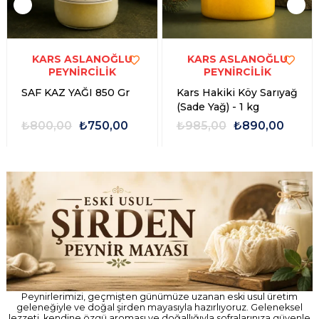
KARS ASLANOĞLU
KARS ASLANOĞLU
PEYNİRCİLİK
PEYNİRCİLİK
SAF KAZ YAĞI 850 Gr
Kars Hakiki Köy Sarıyağ
(Sade Yağ) - 1 kg
₺800,00
₺750,00
₺985,00
₺890,00
Peynirlerimizi, geçmişten günümüze uzanan eski usul üretim
geleneğiyle ve doğal şirden mayasıyla hazırlıyoruz. Geleneksel
lezzeti, kendine özgü aroması ve doğallığıyla sofralarınıza güvenle