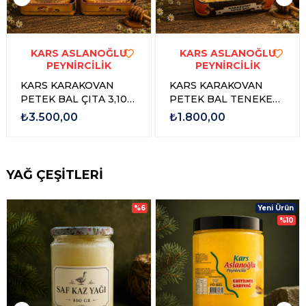
KARS ASLANOĞLU
KARS ASLANOĞLU
PEYNİRCİLİK
PEYNİRCİLİK
KARS KARAKOVAN
KARS KARAKOVAN
PETEK BAL ÇITA 3,100
PETEK BAL TENEKE
gr - 3,500 gr
1,500 GR - 1,750 GR
₺3.500,00
₺1.800,00
YAĞ ÇEŞİTLERİ
%6
Yeni Ürün
%10