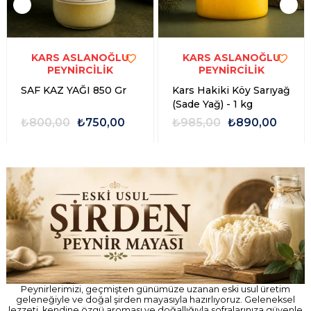
KARS ASLANOĞLU
KARS ASLANOĞLU
PEYNİRCİLİK
PEYNİRCİLİK
SAF KAZ YAĞI 850 Gr
Kars Hakiki Köy Sarıyağ
(Sade Yağ) - 1 kg
₺800,00
₺750,00
₺985,00
₺890,00
Peynirlerimizi, geçmişten günümüze uzanan eski usul üretim
geleneğiyle ve doğal şirden mayasıyla hazırlıyoruz. Geleneksel
lezzeti, kendine özgü aroması ve doğallığıyla sofralarınıza güvenle