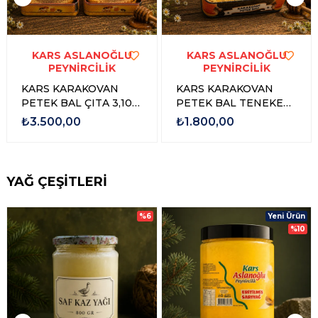
KARS ASLANOĞLU
KARS ASLANOĞLU
PEYNİRCİLİK
PEYNİRCİLİK
KARS KARAKOVAN
KARS KARAKOVAN
PETEK BAL ÇITA 3,100
PETEK BAL TENEKE
gr - 3,500 gr
1,500 GR - 1,750 GR
₺3.500,00
₺1.800,00
YAĞ ÇEŞİTLERİ
%6
Yeni Ürün
%10