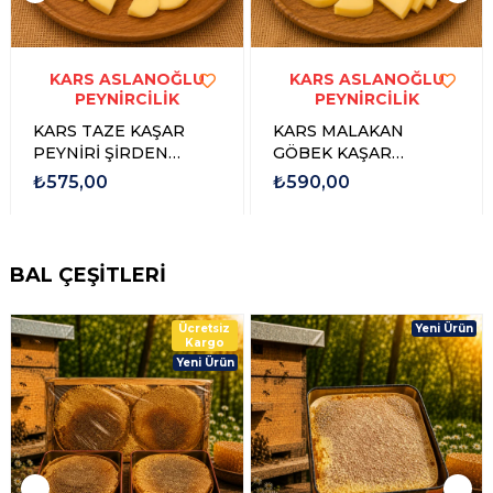
KARS ASLANOĞLU
KARS ASLANOĞLU
PEYNİRCİLİK
PEYNİRCİLİK
KARS TAZE KAŞAR
KARS MALAKAN
PEYNİRİ ŞİRDEN
GÖBEK KAŞAR
MAYALI
PEYNİRİ ŞİRDEN
₺575,00
₺590,00
MAYALI 1 KG
BAL ÇEŞİTLERİ
Ücretsiz
Yeni Ürün
Kargo
Yeni Ürün