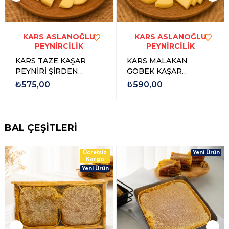
KARS ASLANOĞLU
KARS ASLANOĞLU
PEYNİRCİLİK
PEYNİRCİLİK
KARS TAZE KAŞAR
KARS MALAKAN
PEYNİRİ ŞİRDEN
GÖBEK KAŞAR
MAYALI
PEYNİRİ ŞİRDEN
₺575,00
₺590,00
MAYALI 1 KG
BAL ÇEŞİTLERİ
Ücretsiz
Yeni Ürün
Kargo
Yeni Ürün