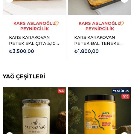
KARS ASLANOĞLU
KARS ASLANOĞLU
PEYNİRCİLİK
PEYNİRCİLİK
KARS KARAKOVAN
KARS KARAKOVAN
PETEK BAL ÇITA 3,100
PETEK BAL TENEKE
gr - 3,500 gr
1,500 GR - 1,750 GR
₺3.500,00
₺1.800,00
YAĞ ÇEŞİTLERİ
%6
Yeni Ürün
%10