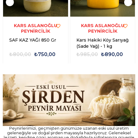
KARS ASLANOĞLU
KARS ASLANOĞLU
PEYNİRCİLİK
PEYNİRCİLİK
SAF KAZ YAĞI 850 Gr
Kars Hakiki Köy Sarıyağ
(Sade Yağ) - 1 kg
₺800,00
₺750,00
₺985,00
₺890,00
Peynirlerimizi, geçmişten günümüze uzanan eski usul üretim
geleneğiyle ve doğal şirden mayasıyla hazırlıyoruz. Geleneksel
lezzeti, kendine özgü aroması ve doğallığıyla sofralarınıza güvenle