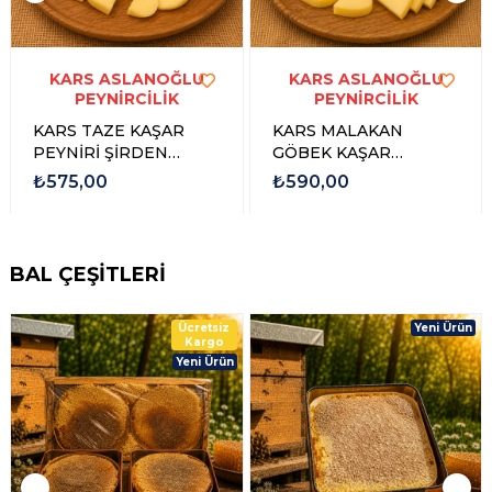
KARS ASLANOĞLU
KARS ASLANOĞLU
PEYNİRCİLİK
PEYNİRCİLİK
KARS TAZE KAŞAR
KARS MALAKAN
PEYNİRİ ŞİRDEN
GÖBEK KAŞAR
MAYALI 1 kg
PEYNİRİ ŞİRDEN
₺575,00
₺590,00
MAYALI 1 KG
BAL ÇEŞİTLERİ
Ücretsiz
Yeni Ürün
Kargo
Yeni Ürün