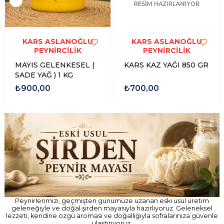
KARS ASLANOĞLU
KARS ASLANOĞLU
PEYNİRCİLİK
PEYNİRCİLİK
MAYIS GELENKESEL (
KARS KAZ YAĞI 850 GR
SADE YAĞ ) 1 KG
₺900,00
₺700,00
Peynirlerimizi, geçmişten günümüze uzanan eski usul üretim
geleneğiyle ve doğal şirden mayasıyla hazırlıyoruz. Geleneksel
lezzeti, kendine özgü aroması ve doğallığıyla sofralarınıza güvenle
ulaştırıyoruz.