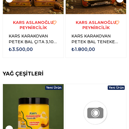
KARS ASLANOĞLU
KARS ASLANOĞLU
PEYNİRCİLİK
PEYNİRCİLİK
KARS KARAKOVAN
KARS KARAKOVAN
PETEK BAL ÇITA 3,100
PETEK BAL TENEKE
gr - 3,500 gr
1,500 GR - 1,750 GR
₺3.500,00
₺1.800,00
YAĞ ÇEŞİTLERİ
Yeni Ürün
Yeni Ürün