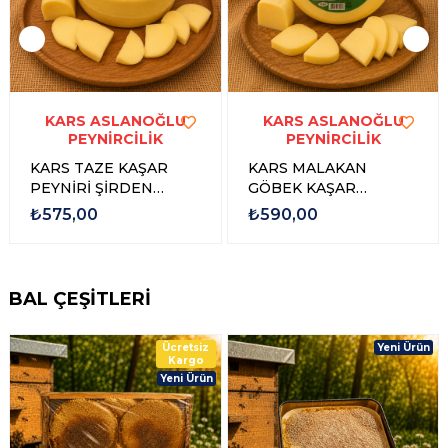
KARS ASLANOĞLU
KARS ASLANOĞLU
PEYNİRCİLİK
PEYNİRCİLİK
KARS TAZE KAŞAR
KARS MALAKAN
PEYNİRİ ŞİRDEN
GÖBEK KAŞAR
MAYALI
PEYNİRİ ŞİRDEN
₺575,00
₺590,00
MAYALI 1 KG
BAL ÇEŞİTLERİ
Ücretsiz
Yeni Ürün
Kargo
Yeni Ürün