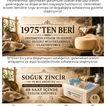
1975’ten bu yana değişmeyen ustalığımızı, geleneksel üretim
anlayışımız ve eşsiz lezzetlerimizle sofralarınıza ulaştırıyoruz.
Ürünlerinizi soğuk zincir ve buz aküsüyle özenle paketliyor,
tazeliğini koruyarak 48 saat içinde güvenle ulaştırıyoruz.