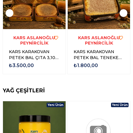
KARS ASLANOĞLU
KARS ASLANOĞLU
PEYNİRCİLİK
PEYNİRCİLİK
KARS KARAKOVAN
KARS KARAKOVAN
PETEK BAL ÇITA 3,100
PETEK BAL TENEKE
gr - 3,500 gr
1,500 GR - 1,750 GR
₺3.500,00
₺1.800,00
YAĞ ÇEŞİTLERİ
Yeni Ürün
Yeni Ürün