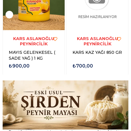
KARS ASLANOĞLU
KARS ASLANOĞLU
PEYNİRCİLİK
PEYNİRCİLİK
MAYIS GELENKESEL (
KARS KAZ YAĞI 850 GR
SADE YAĞ ) 1 KG
₺900,00
₺700,00
Peynirlerimizi, geçmişten günümüze uzanan eski usul üretim
geleneğiyle ve doğal şirden mayasıyla hazırlıyoruz. Geleneksel
lezzeti, kendine özgü aroması ve doğallığıyla sofralarınıza güvenle
ulaştırıyoruz.